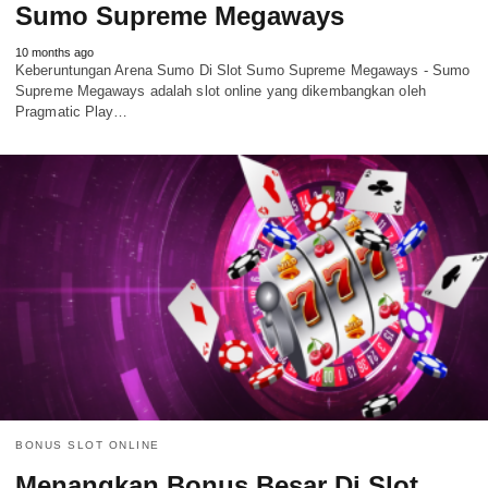
Sumo Supreme Megaways
10 months ago
Keberuntungan Arena Sumo Di Slot Sumo Supreme Megaways - Sumo
Supreme Megaways adalah slot online yang dikembangkan oleh
Pragmatic Play…
BONUS SLOT ONLINE
Menangkan Bonus Besar Di Slot