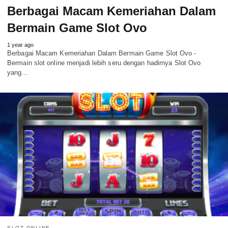
Berbagai Macam Kemeriahan Dalam
Bermain Game Slot Ovo
1 year ago
Berbagai Macam Kemeriahan Dalam Bermain Game Slot Ovo -
Bermain slot online menjadi lebih seru dengan hadirnya Slot Ovo
yang…
SLOT ONLINE