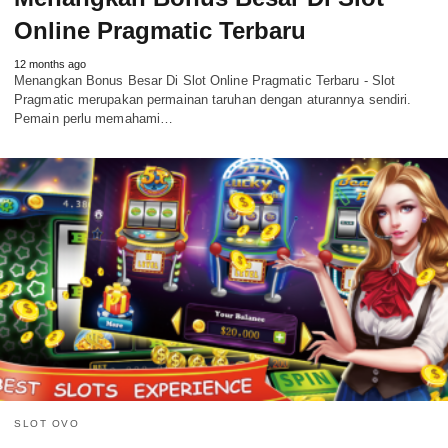
Online Pragmatic Terbaru
12 months ago
Menangkan Bonus Besar Di Slot Online Pragmatic Terbaru - Slot
Pragmatic merupakan permainan taruhan dengan aturannya sendiri.
Pemain perlu memahami…
SLOT OVO